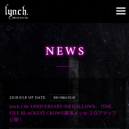
toggl
NEWS
2018.03.8 UP DATE
INFORMATION
lynch.13th ANNIVERSARY-Xlll GALLOWS- [THE
FIVE BLACKEST CROWS]幕張メッセ フロアマップ
公開！