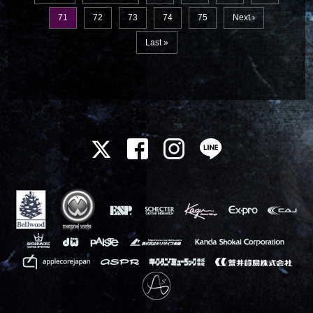
71
72
73
74
75
Next ›
Last »