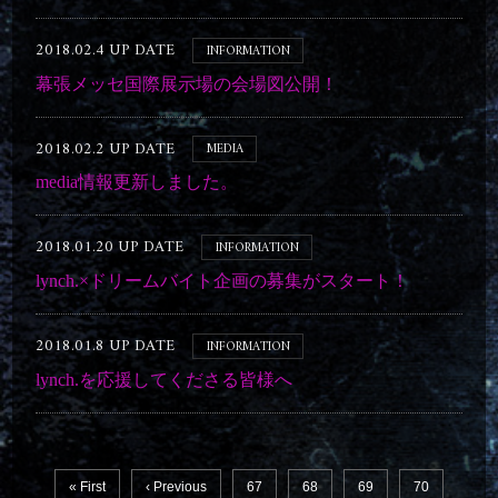
2018.02.4 UP DATE
INFORMATION
幕張メッセ国際展示場の会場図公開！
2018.02.2 UP DATE
MEDIA
media情報更新しました。
2018.01.20 UP DATE
INFORMATION
lynch.×ドリームバイト企画の募集がスタート！
2018.01.8 UP DATE
INFORMATION
lynch.を応援してくださる皆様へ
« First
‹ Previous
67
68
69
70