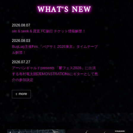
WHAT'S NEW
2026.08.07
aie & seek & 晁直 FC旅行 チケット情報解禁！
2026.08.03
BugLug主催Fes.『バグサミ 2026東京』タイムテーブ
ル解禁！
2026.07.27
アーバンギャルドpresents 「鬱フェス2026」に出演
する有村竜太朗DEMONSTRATIONsにギターとして悠
介の参加決定
more