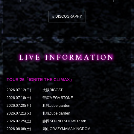
DISCOGRAPHY
LIVE INFORMATION
TOUR’26「IGNITE THE CLIMAX」
2026.07.12(日)
大阪BIGCAT
2026.07.18(土)
帯広MEGA STONE
2026.07.20(月)
札幌cube garden
2026.07.21(火)
札幌cube garden
2026.07.25(土)
静岡SOUND SHOWER ark
2026.08.08(土)
岡山CRAZYMAMA KINGDOM