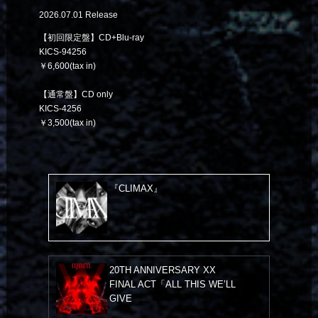
2026.07.01 Release
【初回限定盤】CD+Blu-ray
KICS-94256
￥6,600(tax in)
【通常盤】CD only
KICS-4256
￥3,500(tax in)
『CLIMAX』
20TH ANNIVERSARY XX
FINAL ACT「ALL THIS WE’LL
GIVE