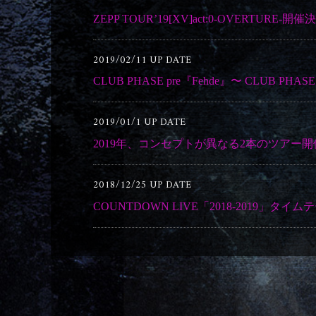
ZEPP TOUR’19[XV]act:0-OVERTURE-開
2019/02/11 UP DATE
CLUB PHASE pre『Fehde』〜 CLUB PHAS
2019/01/1 UP DATE
2019年、コンセプトが異なる2本のツアー
2018/12/25 UP DATE
COUNTDOWN LIVE「2018-2019」タ