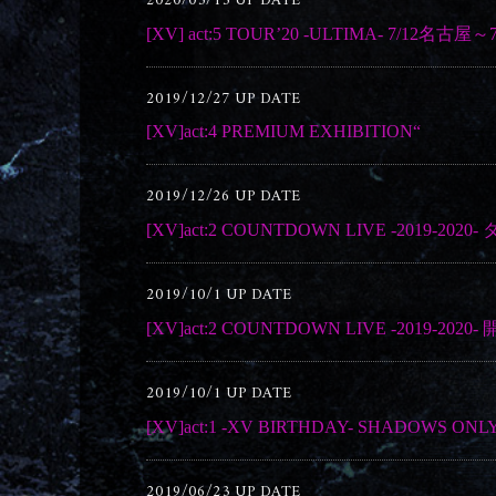
2020/03/13 UP DATE
[XV] act:5 TOUR’20 -ULTIMA- 7/12
2019/12/27 UP DATE
[XV]act:4 PREMIUM EXHIBITION
2019/12/26 UP DATE
[XV]act:2 COUNTDOWN LIVE -2019-
2019/10/1 UP DATE
[XV]act:2 COUNTDOWN LIVE -2019-20
2019/10/1 UP DATE
[XV]act:1 -XV BIRTHDAY- SHADOWS
2019/06/23 UP DATE