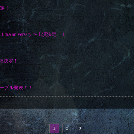
催決定！！
E18thAnniversary 〜出演決定！！
開催決定！
イムテーブル発表！！
1
2
3