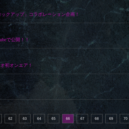
ザ・ロックアップ」コラボレーション企画！
ubeで公開！！
尺ラジオ初オンエア！
62
63
64
65
66
67
68
69
70