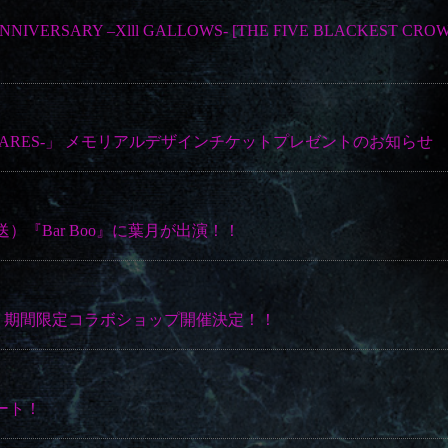
VERSARY –Xlll GALLOWS- [THE FIVE BLACKEST CRO
L NIGHTMARES-」 メモリアルデザインチケットプレゼントのお知らせ
送）『Bar Boo』に葉月が出演！！
売記念！期間限定コラボショップ開催決定！！
タート！