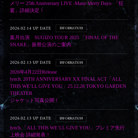
メリー 25th Anniversary LIVE -Many Merry Days- 「狂
宴」詳細決定！
2026.02.14 UP DATE
INFORMATION
葉月出演 SUGIZO TOUR 2025 「FINAL OF THE
SNAKE」振替公演のご案内
2026.02.13 UP DATE
INFORMATION
2026年4月22日Release
lynch. 20TH ANNIVERSARY XX FINAL ACT「ALL
THIS WE’LL GIVE YOU」25.12.28 TOKYO GARDEN
THEATER
ジャケット写真公開！
2026.02.13 UP DATE
INFORMATION
lynch.「ALL THIS WE’LL GIVE YOU」プレミア先行
上映会 詳細発表！