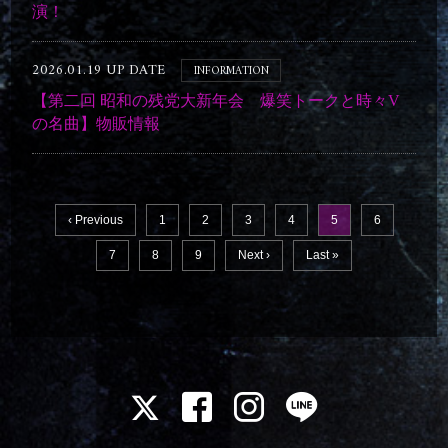
演！
2026.01.19 UP DATE
INFORMATION
【第二回 昭和の残党大新年会 爆笑トークと時々V
の名曲】物販情報
‹ Previous
1
2
3
4
5
6
7
8
9
Next ›
Last »