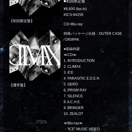
初回限定盤
6,600
KICS-94256
【初回限定盤】
CD+Blu-ray
特殊パッケージ仕様：OUTER CASE
/ DIGIPAK
●収録内容
≪CD≫
1. INTRODUCTION
2. CLIMAX
3. ICE
4. PARASITIC E.D.E.N
5. GERO
【通常盤】
6. PRISM RAY
7. SILENCE
8. A.C.H.E.
9. BRINGER
10. ZEALOT
≪Blu-ray≫
・”ICE” MUSIC VIDEO