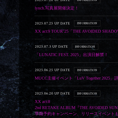
2025.07.26 UP DATE
INFORMATION
lynch.写真展開催決定！
2025.07.25 UP DATE
INFORMATION
XX act:9 TOUR’25「THE AVOIDED S
2025.07.3 UP DATE
INFORMATION
「LUNATIC FEST. 2025」出演日解禁！
2025.06.25 UP DATE
INFORMATION
MUCC主催イベント「LuV Together 2025
2025.06.20 UP DATE
INFORMATION
XX act:8
2nd RETAKE ALBUM『THE AVOIDED 
早期予約キャンペーン、リリースイベント