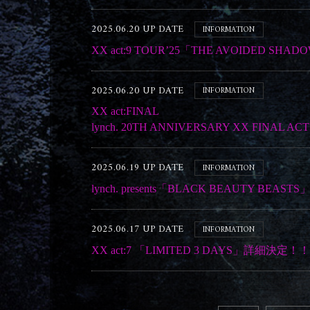
2025.06.20 UP DATE
INFORMATION
XX act:9 TOUR’25「THE AVOIDED S
2025.06.20 UP DATE
INFORMATION
XX act:FINAL
lynch. 20TH ANNIVERSARY XX FINAL
2025.06.19 UP DATE
INFORMATION
lynch. presents「BLACK BEAUTY
2025.06.17 UP DATE
INFORMATION
XX act:7 「LIMITED 3 DAYS」詳細決定！！