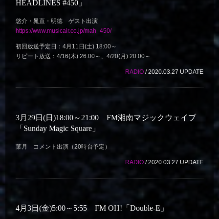
HEADLINES #450」
悠介・晁直・明徳 ゲスト出演
https://www.musicair.co.jp/mah_450/
初回放送予定日：4月11日(土) 18:00～
リピート放送：4/16(木) 26:00～、4/20(月) 20:00～
RADIO
/ 2020.03.27 UPDATE
3月29日(日)18:00～21:00 FM湘南マジックウェイブ
「Sunday Magic Square」
葉月 コメント出演（20時台予定）
RADIO
/ 2020.03.27 UPDATE
4月3日(金)5:00～5:55 FM OH!「Double-E」