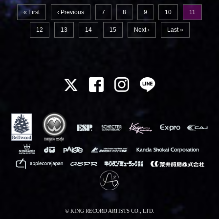
« First
‹ Previous
7
8
9
10
11
12
13
14
15
Next ›
Last »
© KING RECORD ARTISTS CO., LTD.