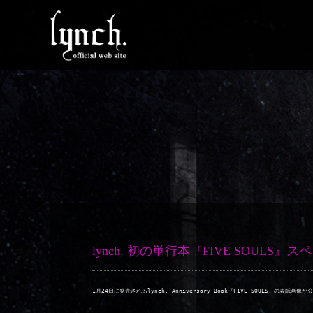
lynch. 初の単行本『FIVE SOULS
1月24日に発売されるlynch. Anniversary Book『FIVE SOULS』の表紙画像が公