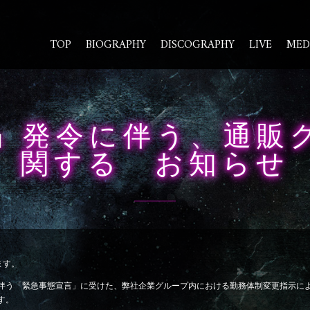
TOP
BIOGRAPHY
DISCOGRAPHY
LIVE
MED
」発令に伴う、通販
関する お知らせ
ます。
う「緊急事態宣言」に受けた、弊社企業グループ内における勤務体制変更指示により、
す。