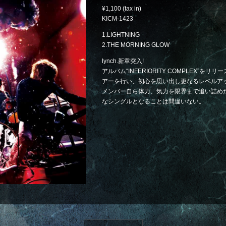
1,100
KICM-1423
1.LIGHTNING
2.THE MORNING GLOW
lynch.新章突入!
アルバム“INFERIORITY COMPLEX”
アーを行い、初心を思い出し更なるレベルアップ
メンバー自ら体力、気力を限界まで追い詰め
なシングルとなることは間違いない。