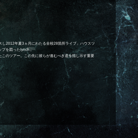
をリリースし2012年夏3ヵ月にわたる全校28箇所ライブ」ハウスツ
を図ったlynch.。
たこのツアー。この先に彼らが進むべき道を指し示す重要