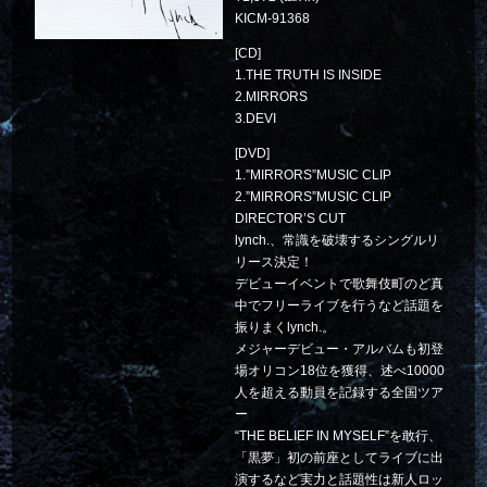
KICM-91368
[CD]
1.THE TRUTH IS INSIDE
2.MIRRORS
3.DEVI
[DVD]
1.”MIRRORS”MUSIC CLIP
2.”MIRRORS”MUSIC CLIP
DIRECTOR’S CUT
lynch.、常識を破壊するシングルリ
リース決定！
デビューイベントで歌舞伎町のど真
中でフリーライブを行うなど話題を
振りまくlynch.。
メジャーデビュー・アルバムも初登
場オリコン18位を獲得、述べ10000
人を超える動員を記録する全国ツア
ー
“THE BELIEF IN MYSELF”を敢行、
「黒夢」初の前座としてライブに出
演するなど実力と話題性は新人ロッ